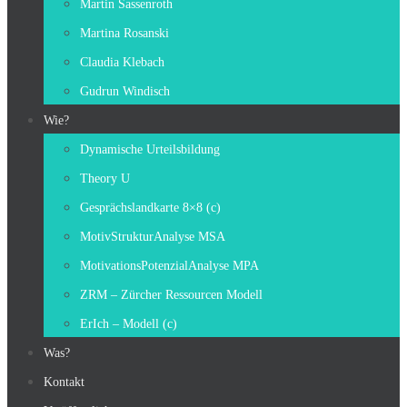
Martin Sassenroth
Martina Rosanski
Claudia Klebach
Gudrun Windisch
Wie?
Dynamische Urteilsbildung
Theory U
Gesprächslandkarte 8×8 (c)
MotivStrukturAnalyse MSA
MotivationsPotenzialAnalyse MPA
ZRM – Zürcher Ressourcen Modell
ErIch – Modell (c)
Was?
Kontakt