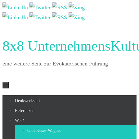
Zum
Inhalt
springen
8x8 UnternehmensKult
eine weitere Seite zur Evokatorischen Führung
Zum
Denkwerkstatt
Inhalt
Referenzen
springen
Wer?
Olaf Keser-Wagner