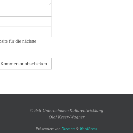
ite für die nächste
© 8x8 UnternehmensKulturentwicklung
Olaf Keser-Wagner
Präsentiert von
Nirvana
&
WordPress.