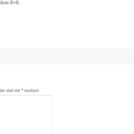
dem 8×8.
lder sind mit
*
markiert