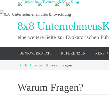
Zum
Inhalt
springen
8x8 UnternehmensK
eine weitere Seite zur Evokatorischen Fü
Zum
DENKWERKSTATT
REFERENZEN
WER?
Inhalt
springen
Start
Allgemein
Warum Fragen?
Warum Fragen?