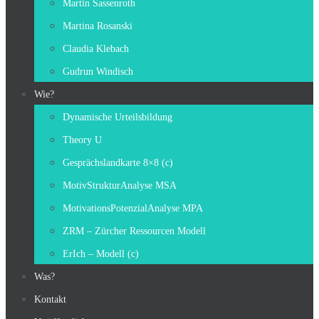
Martin Sassenroth
Martina Rosanski
Claudia Klebach
Gudrun Windisch
Wie?
Dynamische Urteilsbildung
Theory U
Gesprächslandkarte 8×8 (c)
MotivStrukturAnalyse MSA
MotivationsPotenzialAnalyse MPA
ZRM – Zürcher Ressourcen Modell
ErIch – Modell (c)
Was?
Kontakt