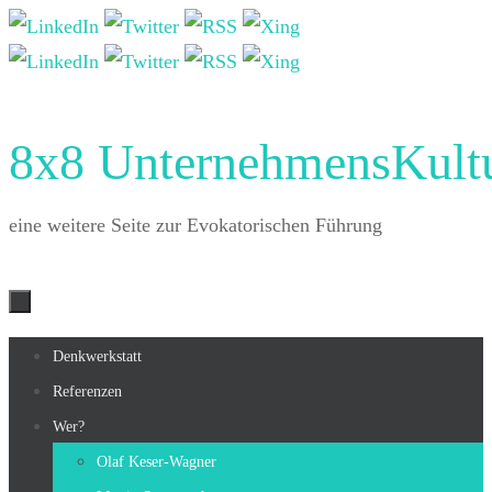
Zum
Inhalt
springen
8x8 UnternehmensKult
eine weitere Seite zur Evokatorischen Führung
Zum
Denkwerkstatt
Inhalt
Referenzen
springen
Wer?
Olaf Keser-Wagner