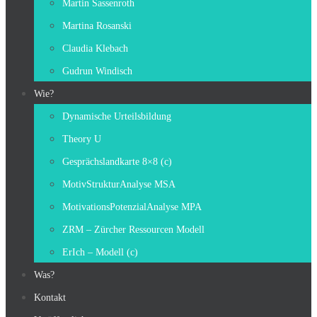
Martin Sassenroth
Martina Rosanski
Claudia Klebach
Gudrun Windisch
Wie?
Dynamische Urteilsbildung
Theory U
Gesprächslandkarte 8×8 (c)
MotivStrukturAnalyse MSA
MotivationsPotenzialAnalyse MPA
ZRM – Zürcher Ressourcen Modell
ErIch – Modell (c)
Was?
Kontakt