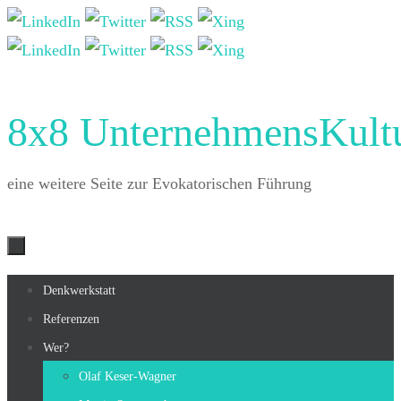
Zum
Inhalt
springen
8x8 UnternehmensKult
eine weitere Seite zur Evokatorischen Führung
Zum
Denkwerkstatt
Inhalt
Referenzen
springen
Wer?
Olaf Keser-Wagner