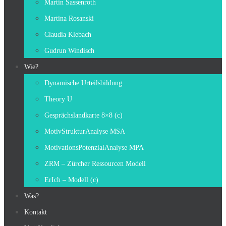
Martin Sassenroth
Martina Rosanski
Claudia Klebach
Gudrun Windisch
Wie?
Dynamische Urteilsbildung
Theory U
Gesprächslandkarte 8×8 (c)
MotivStrukturAnalyse MSA
MotivationsPotenzialAnalyse MPA
ZRM – Zürcher Ressourcen Modell
ErIch – Modell (c)
Was?
Kontakt