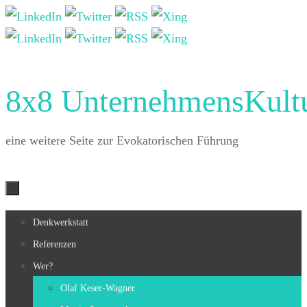
Zum
Inhalt
springen
8x8 UnternehmensKult
eine weitere Seite zur Evokatorischen Führung
Zum
Denkwerkstatt
Inhalt
Referenzen
springen
Wer?
Olaf Keser-Wagner