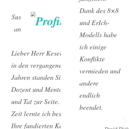
Dank des 8×8
Sus
und ErIch-
an
Modells habe
ne Knaller
ich einige
Lieber Herr Keser-Wagner,
Konflikte
in den vergangenen zwei
vermieden und
Jahren standen Sie mir als
andere
Dozent und Mentor mit Rat
endlich
und Tat zur Seite. In dieser
beendet.
Zeit lernte ich besonders
Ihre fundierten Kenntnisse