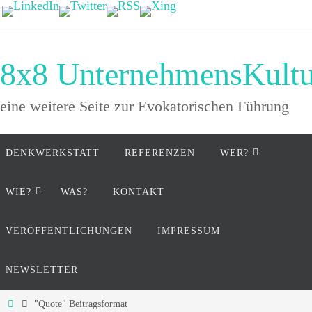
Zum
Inhalt
springen
8x8 UnternehmensKultu
eine weitere Seite zur Evokatorischen Führung
Zum
DENKWERKSTATT
REFERENZEN
WER?
Inhalt
springen
WIE?
WAS?
KONTAKT
VERÖFFENTLICHUNGEN
IMPRESSUM
NEWSLETTER
Start
"Quote" Beitragsformat