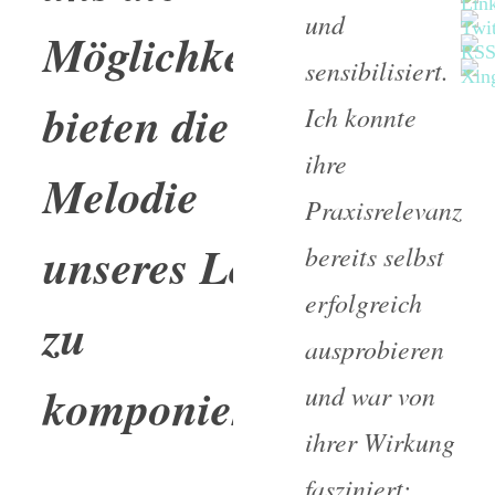
und
Möglichkeit
sensibilisiert.
bieten die
Ich konnte
ihre
Melodie
Praxisrelevanz
unseres Lebens
bereits selbst
erfolgreich
zu
ausprobieren
komponieren.*“
und war von
ihrer Wirkung
fasziniert: