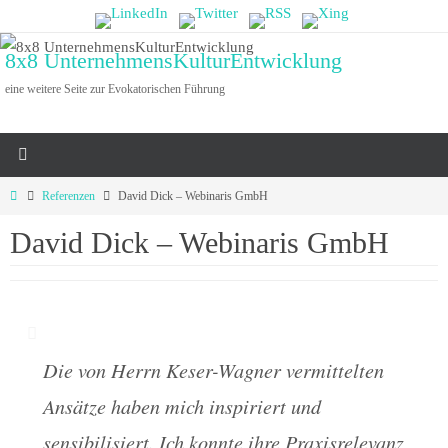
Zum
Inhalt
8x8 UnternehmensKulturEntwicklung
springen
eine weitere Seite zur Evokatorischen Führung
Start
Referenzen
David Dick – Webinaris GmbH
David Dick – Webinaris GmbH
Die von Herrn Keser-Wagner vermittelten
Ansätze haben mich inspiriert und
sensibilisiert. Ich konnte ihre Praxisrelevanz