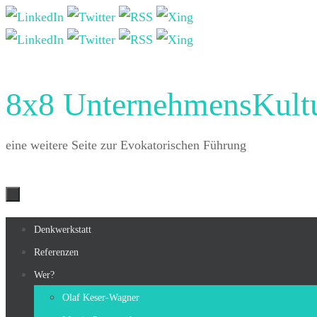
Zum
Inhalt
springen
8x8 UnternehmensKult
eine weitere Seite zur Evokatorischen Führung
Zum
Denkwerkstatt
Inhalt
Referenzen
springen
Wer?
Olaf Keser-Wagner