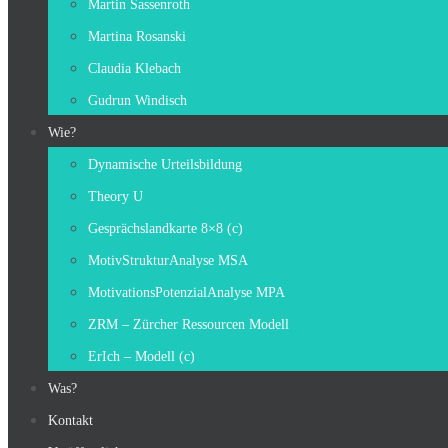
Martin Sassenroth
Martina Rosanski
Claudia Klebach
Gudrun Windisch
Wie?
Dynamische Urteilsbildung
Theory U
Gesprächslandkarte 8×8 (c)
MotivStrukturAnalyse MSA
MotivationsPotenzialAnalyse MPA
ZRM – Zürcher Ressourcen Modell
ErIch – Modell (c)
Was?
Kontakt