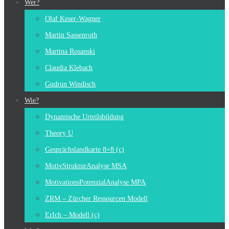
Wer?
Olaf Keser-Wagner
Martin Sassenroth
Martina Rosanski
Claudia Klebach
Gudrun Windisch
Wie?
Dynamische Urteilsbildung
Theory U
Gesprächslandkarte 8×8 (c)
MotivStrukturAnalyse MSA
MotivationsPotenzialAnalyse MPA
ZRM – Zürcher Ressourcen Modell
ErIch – Modell (c)