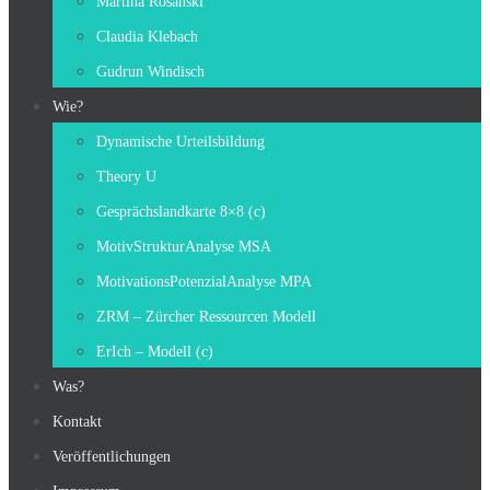
Martina Rosanski
Claudia Klebach
Gudrun Windisch
Wie?
Dynamische Urteilsbildung
Theory U
Gesprächslandkarte 8×8 (c)
MotivStrukturAnalyse MSA
MotivationsPotenzialAnalyse MPA
ZRM – Zürcher Ressourcen Modell
ErIch – Modell (c)
Was?
Kontakt
Veröffentlichungen