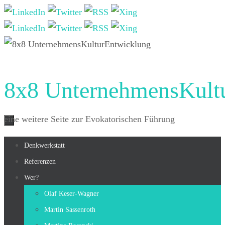
Zum
Inhalt
springen
8x8 UnternehmensKult
eine weitere Seite zur Evokatorischen Führung
Zum
Denkwerkstatt
Inhalt
Referenzen
springen
Wer?
Olaf Keser-Wagner
Martin Sassenroth